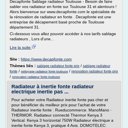
Decapfonte Sablage radiateur Toulouse - Besoin de faire
sabler vos radiateur en fonte sur Toulouse 31 et alentours !
Alors bienvenue sur www.decapfonte.com le spécialiste de
la rénovation de radiateur en fonte . Decapfonte est une
entreprise de décapement basé proche de Toulouse
département 31.
Ci-dessous vous allez pouvoir accéder à nos tarifs sablage
radiateurs , Lors d'une...
Lire la suite
Site :
https://www.decapfonte.com
Thèmes liés :
/
sablage radiateur fonte prix
sablage radiateur
/
/
fonte
renovation radiateur fonte prix
nettoyage radiateur fonte toulouse
/
renovation radiateur fonte toulouse
Radiateur à inertie fonte radiateur
electrique inertie pas ...
Pour acheter votre Radiateur inertie fonte pas cher et
pour bénéficier du meilleur prix pour l'achat de votre
Radiateur inertie fonte : Rueducommerce. ManoMano ·
THERMOR. Radiateur connecté Thermor Kenya 3
Vertical. Kenya 3 horizontal 750W Radiateur électrique a
inertie fonte Kenya 3, pratique 4 Avis. DOMOTELEC: