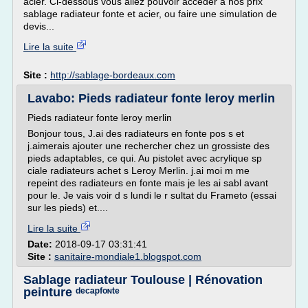
acier. Ci-dessous vous allez pouvoir accéder à nos prix
sablage radiateur fonte et acier, ou faire une simulation de
devis...
Lire la suite
Site :
http://sablage-bordeaux.com
Lavabo: Pieds radiateur fonte leroy merlin
Pieds radiateur fonte leroy merlin
Bonjour tous, J.ai des radiateurs en fonte pos s et
j.aimerais ajouter une rechercher chez un grossiste des
pieds adaptables, ce qui. Au pistolet avec acrylique sp
ciale radiateurs achet s Leroy Merlin. j.ai moi m me
repeint des radiateurs en fonte mais je les ai sabl avant
pour le. Je vais voir d s lundi le r sultat du Frameto (essai
sur les pieds) et....
Lire la suite
Date:
2018-09-17 03:31:41
Site :
sanitaire-mondiale1.blogspot.com
Sablage radiateur Toulouse | Rénovation
peinture ᵈᵉᶜᵃᵖᶠᵒᶰᵗᵉ