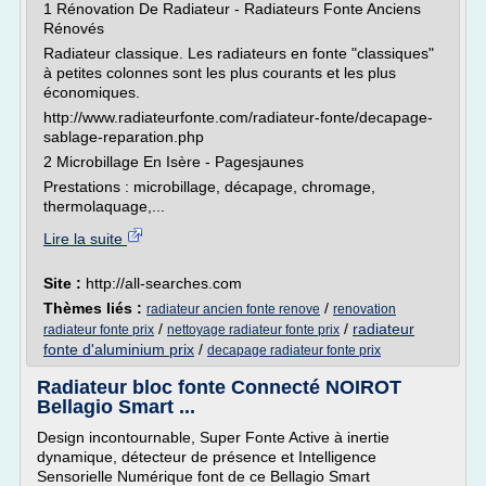
1 Rénovation De Radiateur - Radiateurs Fonte Anciens
Rénovés
Radiateur classique. Les radiateurs en fonte "classiques"
à petites colonnes sont les plus courants et les plus
économiques.
http://www.radiateurfonte.com/radiateur-fonte/decapage-
sablage-reparation.php
2 Microbillage En Isère - Pagesjaunes
Prestations : microbillage, décapage, chromage,
thermolaquage,...
Lire la suite
Site :
http://all-searches.com
Thèmes liés :
/
radiateur ancien fonte renove
renovation
/
/
radiateur
radiateur fonte prix
nettoyage radiateur fonte prix
fonte d'aluminium prix
/
decapage radiateur fonte prix
Radiateur bloc fonte Connecté NOIROT
Bellagio Smart ...
Design incontournable, Super Fonte Active à inertie
dynamique, détecteur de présence et Intelligence
Sensorielle Numérique font de ce Bellagio Smart