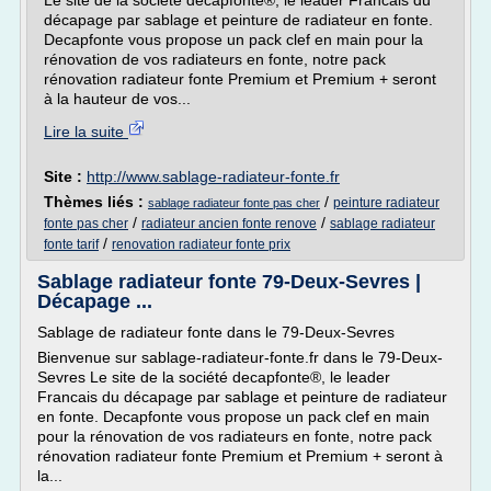
Le site de la société decapfonte®, le leader Francais du
décapage par sablage et peinture de radiateur en fonte.
Decapfonte vous propose un pack clef en main pour la
rénovation de vos radiateurs en fonte, notre pack
rénovation radiateur fonte Premium et Premium + seront
à la hauteur de vos...
Lire la suite
Site :
http://www.sablage-radiateur-fonte.fr
Thèmes liés :
/
peinture radiateur
sablage radiateur fonte pas cher
/
/
fonte pas cher
radiateur ancien fonte renove
sablage radiateur
/
fonte tarif
renovation radiateur fonte prix
Sablage radiateur fonte 79-Deux-Sevres |
Décapage ...
Sablage de radiateur fonte dans le 79-Deux-Sevres
Bienvenue sur sablage-radiateur-fonte.fr dans le 79-Deux-
Sevres Le site de la société decapfonte®, le leader
Francais du décapage par sablage et peinture de radiateur
en fonte. Decapfonte vous propose un pack clef en main
pour la rénovation de vos radiateurs en fonte, notre pack
rénovation radiateur fonte Premium et Premium + seront à
la...