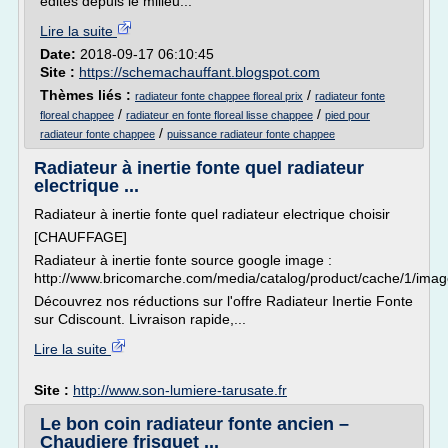
édités depuis le milieu...
Lire la suite
Date:
2018-09-17 06:10:45
Site :
https://schemachauffant.blogspot.com
Thèmes liés :
/
radiateur fonte chappee floreal prix
radiateur fonte
/
/
floreal chappee
radiateur en fonte floreal lisse chappee
pied pour
/
radiateur fonte chappee
puissance radiateur fonte chappee
Radiateur à inertie fonte quel radiateur
electrique ...
Radiateur à inertie fonte quel radiateur electrique choisir
[CHAUFFAGE]
Radiateur à inertie fonte source google image :
http://www.bricomarche.com/media/catalog/product/cache/1/
Découvrez nos réductions sur l'offre Radiateur Inertie Fonte
sur Cdiscount. Livraison rapide,...
Lire la suite
Site :
http://www.son-lumiere-tarusate.fr
Le bon coin radiateur fonte ancien –
Chaudiere frisquet ...