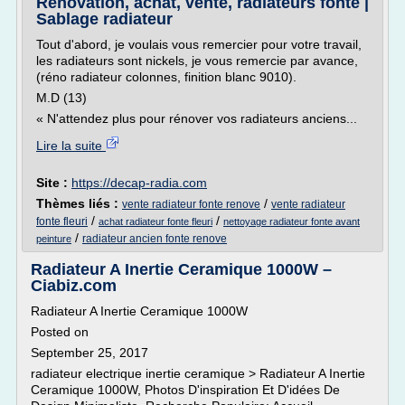
Rénovation, achat, vente, radiateurs fonte |
Sablage radiateur
Tout d'abord, je voulais vous remercier pour votre travail,
les radiateurs sont nickels, je vous remercie par avance,
(réno radiateur colonnes, finition blanc 9010).
M.D (13)
« N'attendez plus pour rénover vos radiateurs anciens...
Lire la suite
Site :
https://decap-radia.com
Thèmes liés :
/
vente radiateur fonte renove
vente radiateur
/
/
fonte fleuri
achat radiateur fonte fleuri
nettoyage radiateur fonte avant
/
radiateur ancien fonte renove
peinture
Radiateur A Inertie Ceramique 1000W –
Ciabiz.com
Radiateur A Inertie Ceramique 1000W
Posted on
September 25, 2017
radiateur electrique inertie ceramique > Radiateur A Inertie
Ceramique 1000W, Photos D'inspiration Et D'idées De