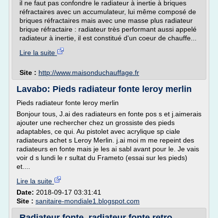
il ne faut pas confondre le radiateur à inertie à briques
réfractaires avec un accumulateur, lui même composé de
briques réfractaires mais avec une masse plus radiateur
brique réfractaire : radiateur très performant aussi appelé
radiateur à inertie, il est constitué d'un coeur de chauffe...
Lire la suite
Site :
http://www.maisonduchauffage.fr
Lavabo: Pieds radiateur fonte leroy merlin
Pieds radiateur fonte leroy merlin
Bonjour tous, J.ai des radiateurs en fonte pos s et j.aimerais
ajouter une rechercher chez un grossiste des pieds
adaptables, ce qui. Au pistolet avec acrylique sp ciale
radiateurs achet s Leroy Merlin. j.ai moi m me repeint des
radiateurs en fonte mais je les ai sabl avant pour le. Je vais
voir d s lundi le r sultat du Frameto (essai sur les pieds)
et....
Lire la suite
Date:
2018-09-17 03:31:41
Site :
sanitaire-mondiale1.blogspot.com
Radiateur fonte, radiateur fonte retro,