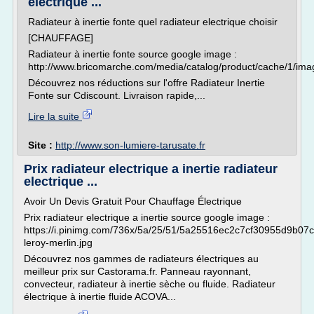
electrique ...
Radiateur à inertie fonte quel radiateur electrique choisir
[CHAUFFAGE]
Radiateur à inertie fonte source google image :
http://www.bricomarche.com/media/catalog/product/cache/1
Découvrez nos réductions sur l'offre Radiateur Inertie
Fonte sur Cdiscount. Livraison rapide,...
Lire la suite
Site :
http://www.son-lumiere-tarusate.fr
Prix radiateur electrique a inertie radiateur
electrique ...
Avoir Un Devis Gratuit Pour Chauffage Électrique
Prix radiateur electrique a inertie source google image :
https://i.pinimg.com/736x/5a/25/51/5a25516ec2c7cf30955d9b07
leroy-merlin.jpg
Découvrez nos gammes de radiateurs électriques au
meilleur prix sur Castorama.fr. Panneau rayonnant,
convecteur, radiateur à inertie sèche ou fluide. Radiateur
électrique à inertie fluide ACOVA...