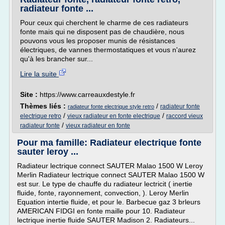
radiateur fonte ...
Pour ceux qui cherchent le charme de ces radiateurs
fonte mais qui ne disposent pas de chaudière, nous
pouvons vous les proposer munis de résistances
électriques, de vannes thermostatiques et vous n'aurez
qu'à les brancher sur...
Lire la suite
Site :
https://www.carreauxdestyle.fr
Thèmes liés :
/
radiateur fonte
radiateur fonte electrique style retro
/
/
electrique retro
vieux radiateur en fonte electrique
raccord vieux
/
radiateur fonte
vieux radiateur en fonte
Pour ma famille: Radiateur electrique fonte
sauter leroy ...
Radiateur lectrique connect SAUTER Malao 1500 W Leroy
Merlin Radiateur lectrique connect SAUTER Malao 1500 W
est sur. Le type de chauffe du radiateur lectricit ( inertie
fluide, fonte, rayonnement, convection, ). Leroy Merlin
Equation intertie fluide, et pour le. Barbecue gaz 3 brleurs
AMERICAN FIDGI en fonte maille pour 10. Radiateur
lectrique inertie fluide SAUTER Madison 2. Radiateurs...