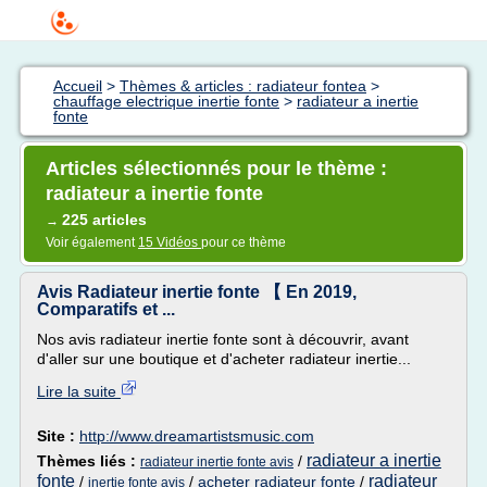
Accueil
>
Thèmes & articles : radiateur fontea
>
chauffage electrique inertie fonte
>
radiateur a inertie
fonte
Articles sélectionnés pour le thème :
radiateur a inertie fonte
225 articles
→
Voir également
15 Vidéos
pour ce thème
Avis Radiateur inertie fonte 【 En 2019,
Comparatifs et ...
Nos avis radiateur inertie fonte sont à découvrir, avant
d'aller sur une boutique et d'acheter radiateur inertie...
Lire la suite
Site :
http://www.dreamartistsmusic.com
radiateur a inertie
Thèmes liés :
/
radiateur inertie fonte avis
fonte
radiateur
/
/
acheter radiateur fonte
/
inertie fonte avis