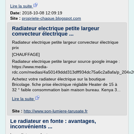
Lire la suite
Date:
2018-10-08 12:09:19
Site :
propriete-chaque.blogspot.com
Radiateur electrique petite largeur
convecteur électrique ...
Radiateur electrique petite largeur convecteur électrique
prix
[CHAUFFAGE]
Radiateur electrique petite largeur source google image :
https://www.media-
rdc.com/medias/4a50149ddd313dff934dc75a6c2a8afa/p_204x20
Achetez votre radiateur électrique sur la boutique
Bricolage. fiche prise électrique réglable Heater de 15 à
32 ° faible consommation bain maison bureau. Kenya 3...
Lire la suite
Site :
http://www.son-lumiere-tarusate.fr
Le radiateur en fonte : avantages,
inconvénients ...