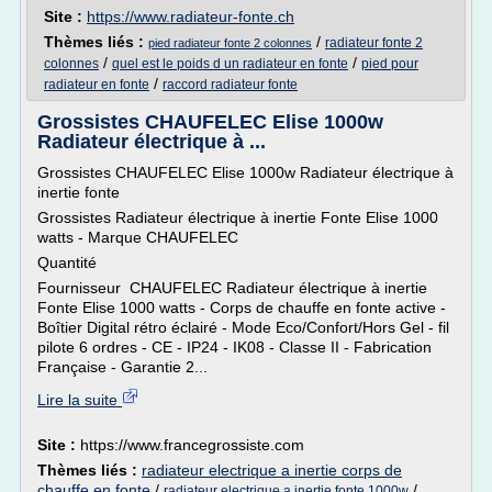
Site :
https://www.radiateur-fonte.ch
Thèmes liés :
/
radiateur fonte 2
pied radiateur fonte 2 colonnes
/
/
colonnes
quel est le poids d un radiateur en fonte
pied pour
/
radiateur en fonte
raccord radiateur fonte
Grossistes CHAUFELEC Elise 1000w
Radiateur électrique à ...
Grossistes CHAUFELEC Elise 1000w Radiateur électrique à
inertie fonte
Grossistes Radiateur électrique à inertie Fonte Elise 1000
watts - Marque CHAUFELEC
Quantité
Fournisseur CHAUFELEC Radiateur électrique à inertie
Fonte Elise 1000 watts - Corps de chauffe en fonte active -
Boîtier Digital rétro éclairé - Mode Eco/Confort/Hors Gel - fil
pilote 6 ordres - CE - IP24 - IK08 - Classe II - Fabrication
Française - Garantie 2...
Lire la suite
Site :
https://www.francegrossiste.com
Thèmes liés :
radiateur electrique a inertie corps de
chauffe en fonte
/
/
radiateur electrique a inertie fonte 1000w