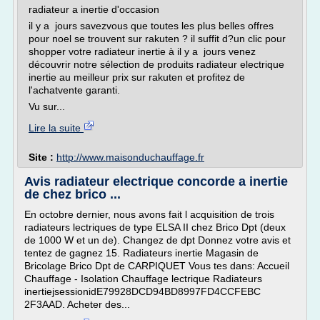
radiateur a inertie d'occasion
il y a jours savezvous que toutes les plus belles offres
pour noel se trouvent sur rakuten ? il suffit d?un clic pour
shopper votre radiateur inertie à il y a jours venez
découvrir notre sélection de produits radiateur electrique
inertie au meilleur prix sur rakuten et profitez de
l'achatvente garanti.
Vu sur...
Lire la suite
Site :
http://www.maisonduchauffage.fr
Avis radiateur electrique concorde a inertie
de chez brico ...
En octobre dernier, nous avons fait l acquisition de trois
radiateurs lectriques de type ELSA II chez Brico Dpt (deux
de 1000 W et un de). Changez de dpt Donnez votre avis et
tentez de gagnez 15. Radiateurs inertie Magasin de
Bricolage Brico Dpt de CARPIQUET Vous tes dans: Accueil
Chauffage - Isolation Chauffage lectrique Radiateurs
inertiejsessionidE79928DCD94BD8997FD4CCFEBC
2F3AAD. Acheter des...