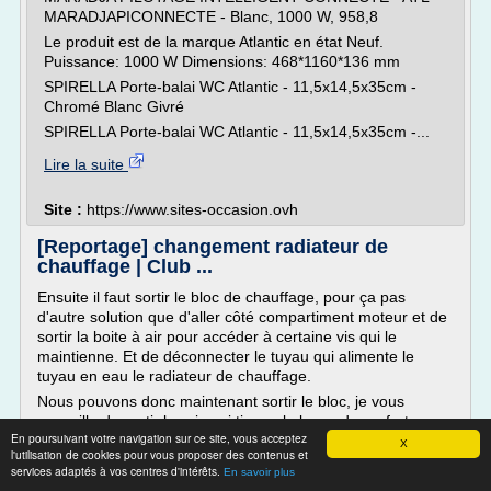
MARADJAPICONNECTE - Blanc, 1000 W, 958,8
Le produit est de la marque Atlantic en état Neuf.
Puissance: 1000 W Dimensions: 468*1160*136 mm
SPIRELLA Porte-balai WC Atlantic - 11,5x14,5x35cm -
Chromé Blanc Givré
SPIRELLA Porte-balai WC Atlantic - 11,5x14,5x35cm -...
Lire la suite
Site :
https://www.sites-occasion.ovh
[Reportage] changement radiateur de
chauffage | Club ...
Ensuite il faut sortir le bloc de chauffage, pour ça pas
d'autre solution que d'aller côté compartiment moteur et de
sortir la boite à air pour accéder à certaine vis qui le
maintienne. Et de déconnecter le tuyau qui alimente le
tuyau en eau le radiateur de chauffage.
Nous pouvons donc maintenant sortir le bloc, je vous
conseille de sortir les vis qui tienne la barre de renfort ou...
En poursuivant votre navigation sur ce site, vous acceptez
X
Lire la suite
l'utilisation de cookies pour vous proposer des contenus et
services adaptés à vos centres d'intérêts.
En savoir plus