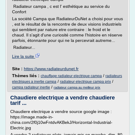
Radiateur campa , c est l' esthétique au service du
Confort
La société Campa que RadiateurDuNet a choisi pour vous
, est le résultat de la rencontre de deux visions industriels
qui semblent par nature etre contraire : le froid et le
chaud. Il s'agit d'une curiosité comme l'histoire en réserve
parfois, étonnante pour qui ne la percevrait autreme...
Radiateur...
Lire la suite
Site :
https://www.radiateurdunet.fr
Thèmes liés :
/
chauffage radiateur electrique campa
radiateurs
/
/
electriques a inertie campa
radiateur electrique campa prix
/
campa radiateur inertie
radiateur campa au meilleur prix
Chaudiere electrique a vendre chaudiere
tarif ...
Chaudiere electrique a vendre source google image :
https://image.made-in-
china.com/2f0j10wFntdvAKBekJ/Horizontal-Industrial-
Electric.jpg
A vendre 2 radiateurs plats, jamais mis en marche, dim. 80