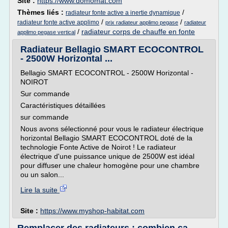
Site :
https://www.domomat.com
Thèmes liés :
/
radiateur fonte active a inertie dynamique
/
/
radiateur fonte active applimo
prix radiateur applimo pegase
radiateur
/
radiateur corps de chauffe en fonte
applimo pegase vertical
Radiateur Bellagio SMART ECOCONTROL
- 2500W Horizontal ...
Bellagio SMART ECOCONTROL - 2500W Horizontal -
NOIROT
Sur commande
Caractéristiques détaillées
sur commande
Nous avons sélectionné pour vous le radiateur électrique
horizontal Bellagio SMART ECOCONTROL doté de la
technologie Fonte Active de Noirot ! Le radiateur
électrique d'une puissance unique de 2500W est idéal
pour diffuser une chaleur homogène pour une chambre
ou un salon...
Lire la suite
Site :
https://www.myshop-habitat.com