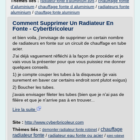
Thèmes liés :
/
chauffage fonte
radiateur fonte d'aluminium avis
d'aluminium
/
chauffage fonte d aluminium
/
radiateurs fonte
aluminium
/
chauffage fonte aluminium
Comment Supprimer Un Radiateur En
Fonte - CyberBricoleur
et bien voila, j'envisage de supprimer un certain nombre
de radiateurs en fonte sur un circuit de chauffage en tube
acier.
J'ai déjà vaguement réfléchi à la façon de procéder et je
vais vous la présenter pour que vous puissiez me donner
quelques conseils.
1) je compte couper les tubes à la disqueuse (je vais
surement en baver car certains endroit sont plutot exigus)
2) Boucher les tubes.
j'avais envisager fileter les tubes (bien que je n'ai pas de
filière et que je n'arrive pas à en trouver...
Lire la suite
Site :
http://www.cyberbricoleur.com
chauffage
Thèmes liés :
/
demonter radiateur fonte robinet
radiateur fonte
/
radiateur eau fonte ou acier
/
joint robinet