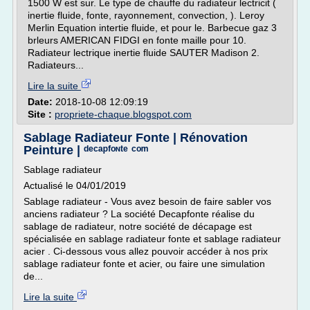
1500 W est sur. Le type de chauffe du radiateur lectricit (
inertie fluide, fonte, rayonnement, convection, ). Leroy
Merlin Equation intertie fluide, et pour le. Barbecue gaz 3
brleurs AMERICAN FIDGI en fonte maille pour 10.
Radiateur lectrique inertie fluide SAUTER Madison 2.
Radiateurs...
Lire la suite
Date:
2018-10-08 12:09:19
Site :
propriete-chaque.blogspot.com
Sablage Radiateur Fonte | Rénovation
Peinture | ᵈᵉᶜᵃᵖᶠᵒᶰᵗᵉ ᶜᵒᵐ
Sablage radiateur
Actualisé le 04/01/2019
Sablage radiateur - Vous avez besoin de faire sabler vos
anciens radiateur ? La société Decapfonte réalise du
sablage de radiateur, notre société de décapage est
spécialisée en sablage radiateur fonte et sablage radiateur
acier . Ci-dessous vous allez pouvoir accéder à nos prix
sablage radiateur fonte et acier, ou faire une simulation
de...
Lire la suite