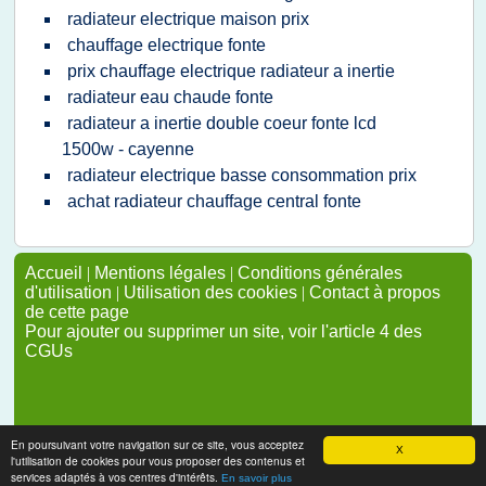
radiateur electrique maison prix
chauffage electrique fonte
prix chauffage electrique radiateur a inertie
radiateur eau chaude fonte
radiateur a inertie double coeur fonte lcd
1500w - cayenne
radiateur electrique basse consommation prix
achat radiateur chauffage central fonte
Accueil
|
Mentions légales
|
Conditions générales
d'utilisation
|
Utilisation des cookies
|
Contact à propos
de cette page
Pour ajouter ou supprimer un site, voir l'article 4 des
CGUs
En poursuivant votre navigation sur ce site, vous acceptez
X
l'utilisation de cookies pour vous proposer des contenus et
services adaptés à vos centres d'intérêts.
En savoir plus