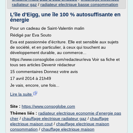
radiateur gaz
/
radiateur electrique basse consommation
L’île d’Eigg, une île 100 % autosuffisante en
énergie
Pour un cadeau de Saint-Valentin malin
Rédigé par Eva Souto
Eva est passionnée d'écriture. Elle est sensible aux sujets
de société, et en particulier, à ceux qui touchent au
développement durable, au commerce...
https://www.consoglobe.com/redacteur/eva Voir sa fiche et
tous ses articles Devenir rédacteur
15 commentaires Donnez votre avis
17 avril 2014 à 21h49
Je vais, encore, une fois...
Lire la suite
Site :
https://www.consoglobe.com
Thèmes liés :
radiateur electrique economie d'energie pas
cher
/
chauffage electrique radiateur gaz
/
chauffage
electrique maison cout
/
chauffage electrique maison
consommation
/
chauffage electrique maison