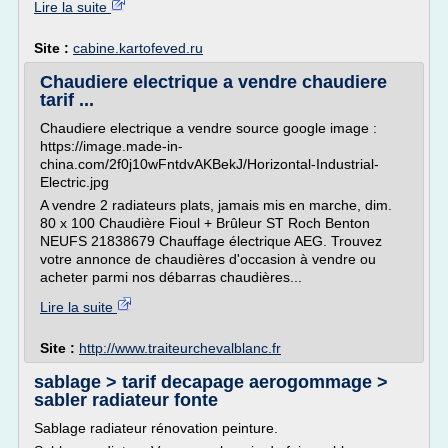
Lire la suite
Site :
cabine.kartofeved.ru
Chaudiere electrique a vendre chaudiere
tarif ...
Chaudiere electrique a vendre source google image :
https://image.made-in-
china.com/2f0j10wFntdvAKBekJ/Horizontal-Industrial-
Electric.jpg
A vendre 2 radiateurs plats, jamais mis en marche, dim.
80 x 100 Chaudière Fioul + Brûleur ST Roch Benton
NEUFS 21838679 Chauffage électrique AEG. Trouvez
votre annonce de chaudières d'occasion à vendre ou
acheter parmi nos débarras chaudières...
Lire la suite
Site :
http://www.traiteurchevalblanc.fr
sablage > tarif decapage aerogommage >
sabler radiateur fonte
Sablage radiateur rénovation peinture.