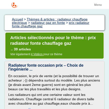
Menu
Accueil
>
Thèmes & articles : radiateur chauffage
electrique
>
radiateur gaz en fonte
>
prix radiateur
fonte chauffage gaz
Articles sélectionnés pour le thème : prix
radiateur fonte chauffage gaz
39 articles
→
Voir également
4 Vidéos
pour ce thème
Radiateur fonte occasion prix – Choix de
l'ingénierie ...
En occasion, le prix de vente (et la possibilité de trouver un
acheteur ;-)) dépendra surtout du modèle. Les plus anciens
(je dirais avant 2eme guerre) sont en général les plus
beaux car les plus travaillés et les plus designs.
Les radiateurs qui ont une certaine valeur sont les
radiateurs. Chauffage central 6 radiateur de divers taille
avec chaudière au gaz chauffage,eaux chaude prix à...