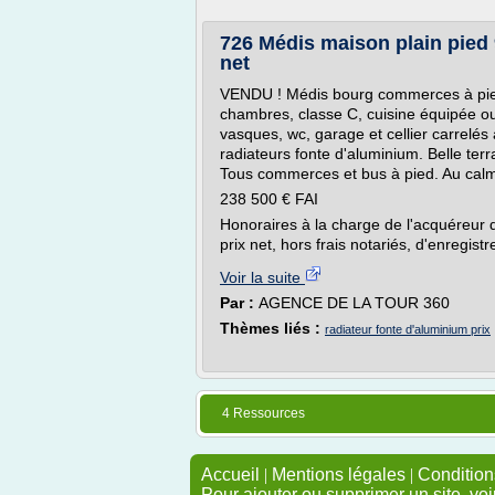
726 Médis maison plain pied
net
VENDU ! Médis bourg commerces à pied
chambres, classe C, cuisine équipée ouv
vasques, wc, garage et cellier carrelés 
radiateurs fonte d'aluminium. Belle ter
Tous commerces et bus à pied. Au cal
238 500 € FAI
Honoraires à la charge de l'acquéreur d
prix net, hors frais notariés, d'enregistr
Voir la suite
Par :
AGENCE DE LA TOUR 360
Thèmes liés :
radiateur fonte d'aluminium prix
4 Ressources
Accueil
|
Mentions légales
|
Conditions
Pour ajouter ou supprimer un site, voi