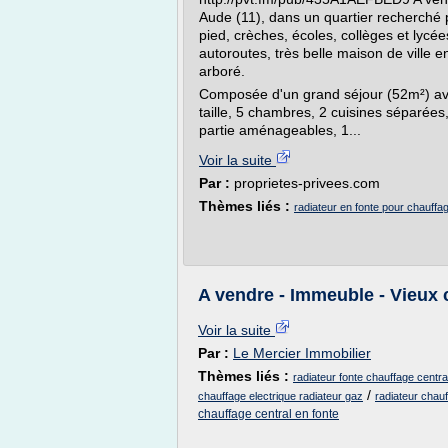
Aude (11), dans un quartier recherché
pied, crèches, écoles, collèges et lycé
autoroutes, très belle maison de ville en
arboré.
Composée d'un grand séjour (52m²) av
taille, 5 chambres, 2 cuisines séparées
partie aménageables, 1...
Voir la suite
Par :
proprietes-privees.com
Thèmes liés :
radiateur en fonte pour chauffa
A vendre - Immeuble - Vieux 
Voir la suite
Par :
Le Mercier Immobilier
Thèmes liés :
radiateur fonte chauffage centra
/
chauffage electrique radiateur gaz
radiateur chauf
chauffage central en fonte