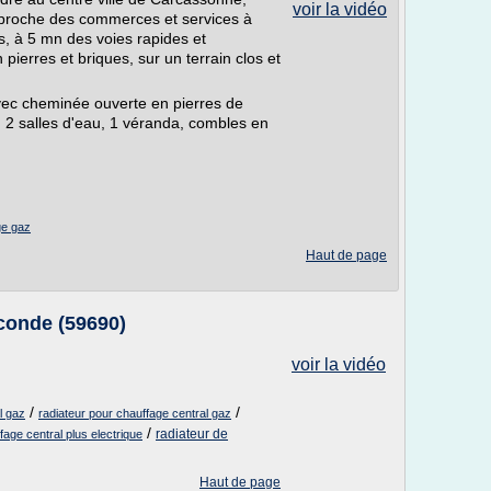
voir la vidéo
 proche des commerces et services à
es, à 5 mn des voies rapides et
 pierres et briques, sur un terrain clos et
ec cheminée ouverte en pierres de
, 2 salles d'eau, 1 véranda, combles en
ge gaz
Haut de page
conde (59690)
voir la vidéo
/
/
l gaz
radiateur pour chauffage central gaz
/
radiateur de
fage central plus electrique
Haut de page