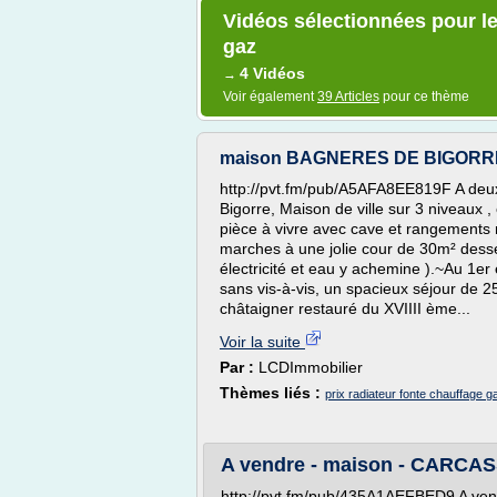
Vidéos sélectionnées pour le
gaz
4 Vidéos
→
Voir également
39 Articles
pour ce thème
maison BAGNERES DE BIGORRE
http://pvt.fm/pub/A5AFA8EE819F A deux
Bigorre, Maison de ville sur 3 niveaux
pièce à vivre avec cave et rangements
marches à une jolie cour de 30m² desserv
électricité et eau y achemine ).~Au 1er
sans vis-à-vis, un spacieux séjour de 
châtaigner restauré du XVIIII ème...
Voir la suite
Par :
LCDImmobilier
Thèmes liés :
prix radiateur fonte chauffage g
A vendre - maison - CARCASS
http://pvt.fm/pub/435A1AEFBED9 A vend