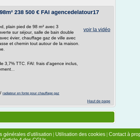
 98m² 238 500 € FAI agencedelatour17
, plain pied de 98 m² avec 3
voir la vidéo
erte sur séjour, salle de bain double
avec évier, chauffage gaz de ville avec
rasse et chemin tout autour de la maison.
me.
e 3,7% TTC. FAI: frais d'agence inclus,
ement...
/
radiateur en fonte pour chauffage gaz
Haut de page
 générales d'utilisation
|
Utilisation des cookies
|
Contact à pro
r l'article 4 des CGUs