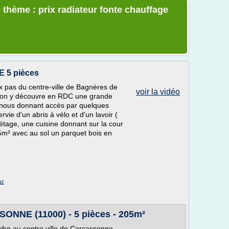
 thème : prix radiateur fonte chauffage
 5 pièces
 pas du centre-ville de Bagnères de
voir la vidéo
 , on y découvre en RDC une grande
 nous donnant accès par quelques
ie d'un abris à vélo et d'un lavoir (
 étage, une cuisine donnant sur la cour
25m² avec au sol un parquet bois en
az
ONNE (11000) - 5 pièces - 205m²
re au centre ville de Carcassonne,