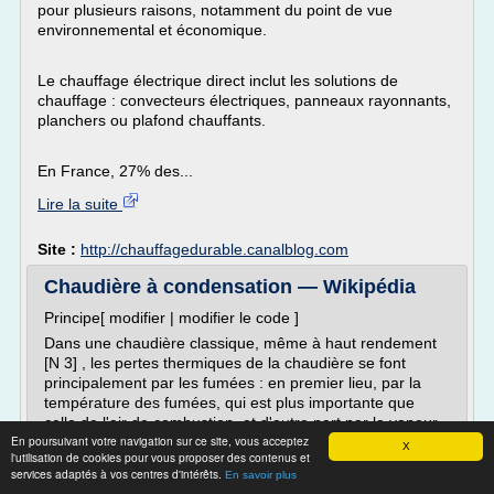
pour plusieurs raisons, notamment du point de vue
environnemental et économique.
Le chauffage électrique direct inclut les solutions de
chauffage : convecteurs électriques, panneaux rayonnants,
planchers ou plafond chauffants.
En France, 27% des...
Lire la suite
Site :
http://chauffagedurable.canalblog.com
Chaudière à condensation — Wikipédia
Principe[ modifier | modifier le code ]
Dans une chaudière classique, même à haut rendement
[N 3] , les pertes thermiques de la chaudière se font
principalement par les fumées : en premier lieu, par la
température des fumées, qui est plus importante que
celle de l'air de combustion, et d'autre part par la vapeur
En poursuivant votre navigation sur ce site, vous acceptez
d'eau contenue dans ces fumées. L'eau contenue dans
X
l'utilisation de cookies pour vous proposer des contenus et
les fumées est issue de...
services adaptés à vos centres d'intérêts.
En savoir plus