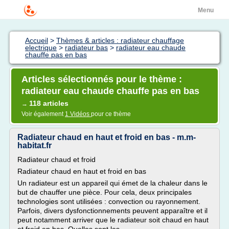
Menu
Accueil
>
Thèmes & articles : radiateur chauffage
electrique
>
radiateur bas
>
radiateur eau chaude
chauffe pas en bas
Articles sélectionnés pour le thème :
radiateur eau chaude chauffe pas en bas
118 articles
→
Voir également
1 Vidéos
pour ce thème
Radiateur chaud en haut et froid en bas - m.m-
habitat.fr
Radiateur chaud et froid
Radiateur chaud en haut et froid en bas
Un radiateur est un appareil qui émet de la chaleur dans le
but de chauffer une pièce. Pour cela, deux principales
technologies sont utilisées : convection ou rayonnement.
Parfois, divers dysfonctionnements peuvent apparaître et il
peut notamment arriver que le radiateur soit chaud en haut