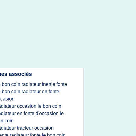
es associés
e bon coin radiateur inertie fonte
e bon coin radiateur en fonte
casion
adiateur occasion le bon coin
adiateur en fonte d'occasion le
n coin
adiateur tracteur occasion
ente radiateur fonte le bon coin