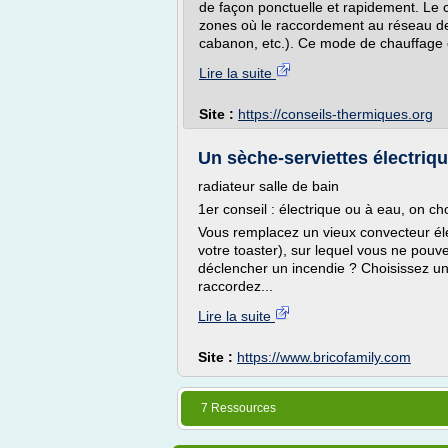
de façon ponctuelle et rapidement. Le c
zones où le raccordement au réseau de ch
cabanon, etc.). Ce mode de chauffage et 
Lire la suite
Site :
https://conseils-thermiques.org
Un sèche-serviettes électrique
radiateur salle de bain
1er conseil : électrique ou à eau, on ch
Vous remplacez un vieux convecteur élec
votre toaster), sur lequel vous ne po
déclencher un incendie ? Choisissez un 
raccordez...
Lire la suite
Site :
https://www.bricofamily.com
7 Ressources