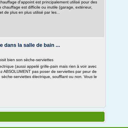
hauffage d'appoint est principalement utilisé pour des
auffage est difficile ou inutile (garage, extérieur,
de plus en plus utilisé par les...
 dans la salle de bain ...
oisit bien son sèche-serviettes
trique (aussi appelé grille-pain mais rien à voir avec
uvez ABSOLUMENT pas poser de serviettes par peur de
sèche-serviettes électrique, soufflant ou non. Vous le