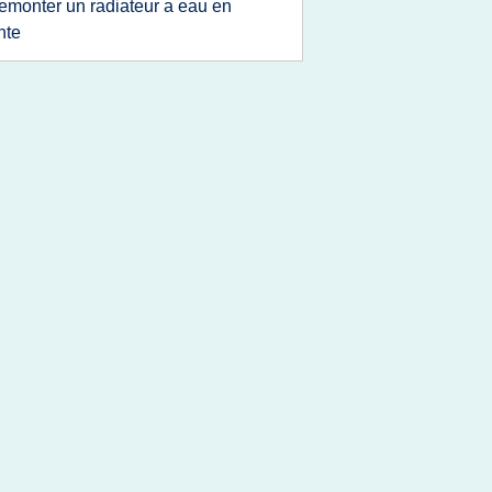
emonter un radiateur a eau en
nte