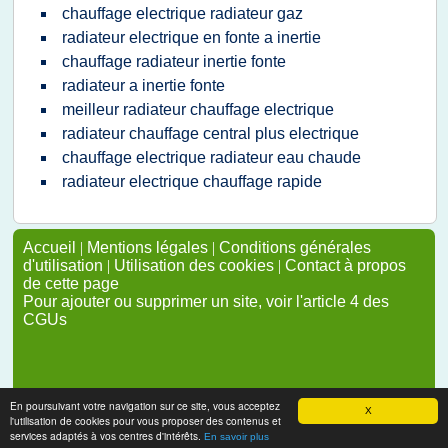
chauffage electrique radiateur gaz
radiateur electrique en fonte a inertie
chauffage radiateur inertie fonte
radiateur a inertie fonte
meilleur radiateur chauffage electrique
radiateur chauffage central plus electrique
chauffage electrique radiateur eau chaude
radiateur electrique chauffage rapide
Accueil
|
Mentions légales
|
Conditions générales
d'utilisation
|
Utilisation des cookies
|
Contact à propos
de cette page
Pour ajouter ou supprimer un site, voir l'article 4 des
CGUs
En poursuivant votre navigation sur ce site, vous acceptez
X
l'utilisation de cookies pour vous proposer des contenus et
services adaptés à vos centres d'intérêts.
En savoir plus