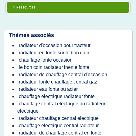
4 Ressources
Thèmes associés
radiateur d'occasion pour tracteur
radiateur en fonte sur le bon coin
chauffage fonte occasion
le bon coin radiateur inertie fonte
radiateur de chauffage central d'occasion
radiateur fonte chauffage central gaz
radiateur eau fonte ou acier
chauffage electrique radiateur fonte
chauffage central electrique ou radiateur
electrique
radiateur chauffage central electrique
chauffage electrique central radiateur
radiateur de chauffage central en fonte