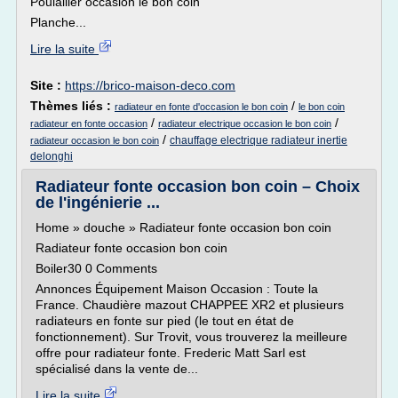
Poulailler occasion le bon coin
Planche...
Lire la suite
Site :
https://brico-maison-deco.com
Thèmes liés :
/
radiateur en fonte d'occasion le bon coin
le bon coin
/
/
radiateur en fonte occasion
radiateur electrique occasion le bon coin
/
chauffage electrique radiateur inertie
radiateur occasion le bon coin
delonghi
Radiateur fonte occasion bon coin – Choix
de l'ingénierie ...
Home » douche » Radiateur fonte occasion bon coin
Radiateur fonte occasion bon coin
Boiler30 0 Comments
Annonces Équipement Maison Occasion : Toute la
France. Chaudière mazout CHAPPEE XR2 et plusieurs
radiateurs en fonte sur pied (le tout en état de
fonctionnement). Sur Trovit, vous trouverez la meilleure
offre pour radiateur fonte. Frederic Matt Sarl est
spécialisé dans la vente de...
Lire la suite