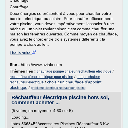
Chauffage
Chauffage
Deux énergies se présentent à vous pour chauffer votre
bassin : électrique ou solaire. Pour chauffer efficacement
votre piscine, vous devez impérativement l'associer à une
bâche ou un volet roulant sinon c'est comme chauffer une
maison les fenêtres ouvertes. Comme moyen de chauffage,
vous avez le choix entre trois systèmes différents : la
pompe à chaleur, le...
Lire la suite
Site :
https://www.azialo.com
Thèmes liés :
/
chauffage pompe chaleur rechauffeur electrique
/
rechauffeur d'eau electrique pour piscine
pompe chaleur
/
choisir un chauffage d'appoint
rechauffeur electrique
electrique
/
probleme electrique rechauffeur piscine
Réchauffeur électrique piscine hors sol,
comment acheter ...
(5 votes, en moyenne: 4,60 sur 5)
Loading...
Intex 56684Ef Accessoires Piscines Réchauffeur 3 Kw