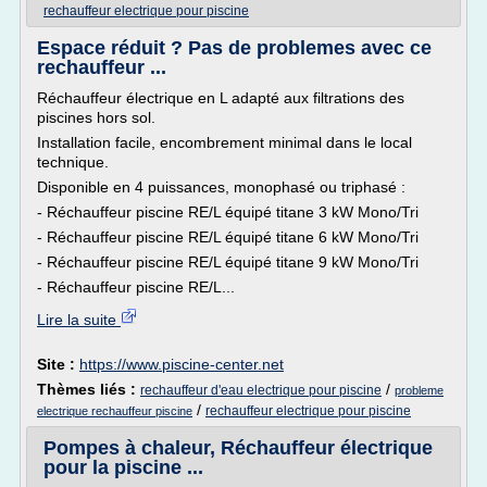
rechauffeur electrique pour piscine
Espace réduit ? Pas de problemes avec ce
rechauffeur ...
Réchauffeur électrique en L adapté aux filtrations des
piscines hors sol.
Installation facile, encombrement minimal dans le local
technique.
Disponible en 4 puissances, monophasé ou triphasé :
- Réchauffeur piscine RE/L équipé titane 3 kW Mono/Tri
- Réchauffeur piscine RE/L équipé titane 6 kW Mono/Tri
- Réchauffeur piscine RE/L équipé titane 9 kW Mono/Tri
- Réchauffeur piscine RE/L...
Lire la suite
Site :
https://www.piscine-center.net
Thèmes liés :
/
rechauffeur d'eau electrique pour piscine
probleme
/
rechauffeur electrique pour piscine
electrique rechauffeur piscine
Pompes à chaleur, Réchauffeur électrique
pour la piscine ...