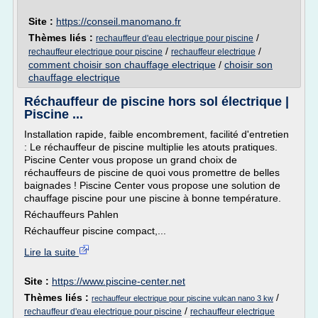
Site :
https://conseil.manomano.fr
Thèmes liés :
/
rechauffeur d'eau electrique pour piscine
/
/
rechauffeur electrique pour piscine
rechauffeur electrique
comment choisir son chauffage electrique
/
choisir son
chauffage electrique
Réchauffeur de piscine hors sol électrique |
Piscine ...
Installation rapide, faible encombrement, facilité d'entretien
: Le réchauffeur de piscine multiplie les atouts pratiques.
Piscine Center vous propose un grand choix de
réchauffeurs de piscine de quoi vous promettre de belles
baignades ! Piscine Center vous propose une solution de
chauffage piscine pour une piscine à bonne température.
Réchauffeurs Pahlen
Réchauffeur piscine compact,...
Lire la suite
Site :
https://www.piscine-center.net
Thèmes liés :
/
rechauffeur electrique pour piscine vulcan nano 3 kw
/
rechauffeur d'eau electrique pour piscine
rechauffeur electrique