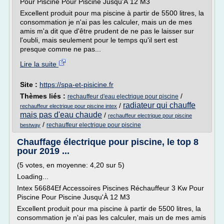
Pour Piscine Pour Piscine Jusqu'À 12 M3
Excellent produit pour ma piscine à partir de 5500 litres, la
consommation je n'ai pas les calculer, mais un de mes
amis m'a dit que d'être prudent de ne pas le laisser sur
l'oubli, mais seulement pour le temps qu'il sert est
presque comme ne pas...
Lire la suite
Site :
https://spa-et-pisicine.fr
Thèmes liés :
/
rechauffeur d'eau electrique pour piscine
radiateur qui chauffe
/
rechauffeur electrique pour piscine intex
mais pas d'eau chaude
/
rechauffeur electrique pour piscine
/
rechauffeur electrique pour piscine
bestway
Chauffage électrique pour piscine, le top 8
pour 2019 ...
(5 votes, en moyenne: 4,20 sur 5)
Loading...
Intex 56684Ef Accessoires Piscines Réchauffeur 3 Kw Pour
Piscine Pour Piscine Jusqu'À 12 M3
Excellent produit pour ma piscine à partir de 5500 litres, la
consommation je n'ai pas les calculer, mais un de mes amis