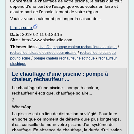
Concernant le chauffage de votre piscine, je dirais que tout
dépend d'une part de l'usage que vous voulez en faire et
d'autre part de l'ensoleillement de votre région.
Voulez-vous seulement prolonger la saison de...
Lire la suite
Date:
2019-02-11 03:28:15
Site :
http://www.piscine-clic.com
Thèmes liés :
/
chauffage pompe chaleur rechauffeur electrique
/
rechauffeur d'eau electrique pour piscine
rechauffeur electrique
/
/
pour piscine
pompe chaleur rechauffeur electrique
rechauffeur
electrique
Le chauffage d’une piscine : pompe à
chaleur, réchauffeur ...
Le chauffage d'une piscine : pompe à chaleur,
réchauffeur électrique, chauffage solaire...
2
WhatsApp
La piscine est un lieu de distraction privilégié. Pour faire
en sorte que ce moment de détente dure plus longtemps,
il est conseillé de munir votre piscine d'un système de
chauffage. En absence de chauffage, la durée d'utilisation