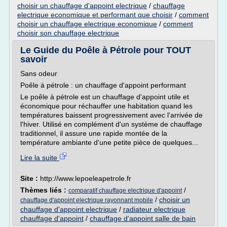
choisir un chauffage d'appoint electrique
/
chauffage
electrique economique et performant que choisir
/
comment
choisir un chauffage electrique economique
/
comment
choisir son chauffage electrique
Le Guide du Poêle à Pétrole pour TOUT
savoir
Sans odeur
Poêle à pétrole : un chauffage d'appoint performant
Le poêle à pétrole est un chauffage d'appoint utile et
économique pour réchauffer une habitation quand les
températures baissent progressivement avec l'arrivée de
l'hiver. Utilisé en complément d'un système de chauffage
traditionnel, il assure une rapide montée de la
température ambiante d'une petite pièce de quelques...
Lire la suite
Site :
http://www.lepoeleapetrole.fr
Thèmes liés :
/
comparatif chauffage electrique d'appoint
/
choisir un
chauffage d'appoint electrique rayonnant mobile
chauffage d'appoint electrique
/
radiateur electrique
chauffage d'appoint
/
chauffage d'appoint salle de bain