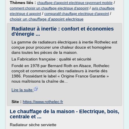
Thèmes liés :
/
chauffage d'appoint electrique rayonnant mobile
/
comment choisir un chauffage electrique d'appoint
avis chauffage
/
/
electrique d appoint
comparatif chauffage electrique d'appoint
choisir un chauffage d'appoint electrique
Radiateur à inertie : confort et économies
d'énergie ...
La gamme de radiateurs électriques à inertie Rothelec est
conçue pour procurer une chaleur douce et homogène
dans toutes les pièces de la maison.
La Fabrication française : qualité et sécurité
Fondé en 1978 par Bernard Roth en Alsace, Rothelec
conçoit et commercialise des radiateurs à inertie dès
1986. Possédant le label « Origine France Garantie »
nous maîtrisons la chaîne de...
Lire la suite
Site :
https://www.rothelec.fr
Le chauffage de la maison - Electrique, bois,
centrale et ...
Radiateur sèche serviette