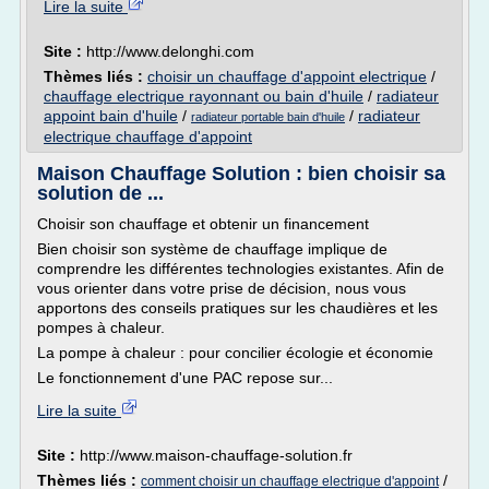
Lire la suite
Site :
http://www.delonghi.com
Thèmes liés :
choisir un chauffage d'appoint electrique
/
chauffage electrique rayonnant ou bain d'huile
/
radiateur
appoint bain d'huile
/
/
radiateur
radiateur portable bain d'huile
electrique chauffage d'appoint
Maison Chauffage Solution : bien choisir sa
solution de ...
Choisir son chauffage et obtenir un financement
Bien choisir son système de chauffage implique de
comprendre les différentes technologies existantes. Afin de
vous orienter dans votre prise de décision, nous vous
apportons des conseils pratiques sur les chaudières et les
pompes à chaleur.
La pompe à chaleur : pour concilier écologie et économie
Le fonctionnement d'une PAC repose sur...
Lire la suite
Site :
http://www.maison-chauffage-solution.fr
Thèmes liés :
/
comment choisir un chauffage electrique d'appoint