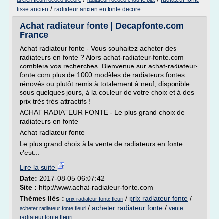
radiateur fonte
ancien fleuri rococo decore
radiateur rococo chauffe plat
/
lisse ancien
radiateur ancien en fonte decore
Achat radiateur fonte | Decapfonte.com
France
Achat radiateur fonte - Vous souhaitez acheter des
radiateurs en fonte ? Alors achat-radiateur-fonte.com
comblera vos recherches. Bienvenue sur achat-radiateur-
fonte.com plus de 1000 modèles de radiateurs fontes
rénovés ou plutôt remis à totalement à neuf, disponible
sous quelques jours, à la couleur de votre choix et à des
prix très très attractifs !
ACHAT RADIATEUR FONTE - Le plus grand choix de
radiateurs en fonte
Achat radiateur fonte
Le plus grand choix à la vente de radiateurs en fonte
c'est...
Lire la suite
Date:
2017-08-05 06:07:42
Site :
http://www.achat-radiateur-fonte.com
Thèmes liés :
/
prix radiateur fonte
/
prix radiateur fonte fleuri
/
acheter radiateur fonte
/
vente
acheter radiateur fonte fleuri
radiateur fonte fleuri