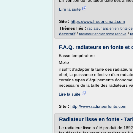
L'invention du radiateur date des anné
Lire la suite
Site :
https://www.fredericmatt.com
Thèmes liés :
radiateur ancien en fonte d
decoratif
/
/
radiateur ancien fonte renove
r
F.A.Q. radiateurs en fonte et 
Basse température
Mixte
il suffit d'adapter la taille des radiate
effet, la puissance effective d'un radia
certains types d'équipements économe
nécessaire de la taille des radiateurs 
Lire la suite
Site :
http://www.radiateurfonte.com
Radiateur lisse en fonte - Ta
Le radiateur lisse a été produit de 189