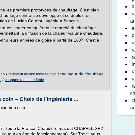
d
ine les premiers prototypes de chauffage. C'est bien
r
chauffage central se développe et se déploie en
ion de Lucien Courtot, ingénieur français.
an
 marques leader conquièrent le marché du chauffage
a
permettant la diffusion de la chaleur via une chaudière.
p
nnu leurs années de gloire à partir de 1897. C'est à
r
r
r
i
r
/
/
radiateur de chauffage
ien
radiateur ancien fonte renove
r
/
s
chappee radiateur fonte
r
c
coin – Choix de l'ingénierie ...
c
sion bon coin
ac
 : Toute la France. Chaudière mazout CHAPPEE XR2
d (le tout en état de fonctionnement). Sur Trovit, vous