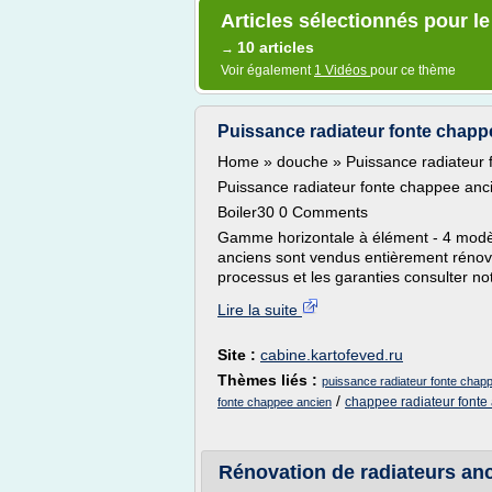
Articles sélectionnés pour l
10 articles
→
Voir également
1 Vidéos
pour ce thème
Puissance radiateur fonte chappee
Home » douche » Puissance radiateur 
Puissance radiateur fonte chappee anc
Boiler30 0 Comments
Gamme horizontale à élément - 4 modèle
anciens sont vendus entièrement rénové
processus et les garanties consulter no
Lire la suite
Site :
cabine.kartofeved.ru
Thèmes liés :
puissance radiateur fonte cha
/
chappee radiateur fonte
fonte chappee ancien
Rénovation de radiateurs anci