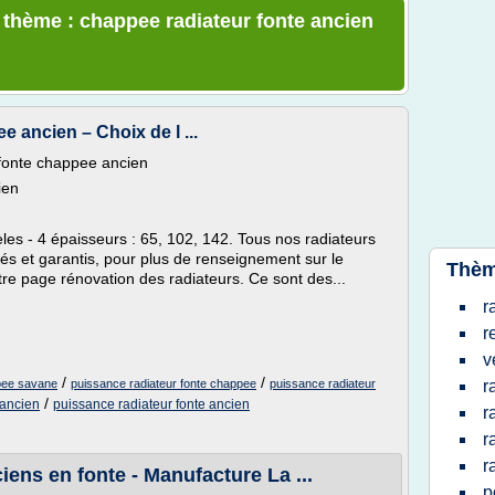
e thème : chappee radiateur fonte ancien
 ancien – Choix de l ...
fonte chappee ancien
ien
s - 4 épaisseurs : 65, 102, 142. Tous nos radiateurs
s et garantis, pour plus de renseignement sur le
Thèm
tre page rénovation des radiateurs. Ce sont des...
r
r
v
/
/
ppee savane
puissance radiateur fonte chappee
puissance radiateur
r
/
 ancien
puissance radiateur fonte ancien
r
r
r
ens en fonte - Manufacture La ...
p