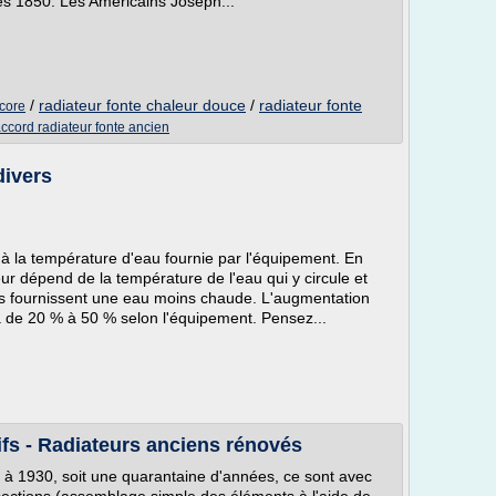
es 1850. Les Américains Joseph...
/
radiateur fonte chaleur douce
/
radiateur fonte
ecore
accord radiateur fonte ancien
divers
urs à la température d'eau fournie par l'équipement. En
teur dépend de la température de l'eau qui y circule et
s fournissent une eau moins chaude. L'augmentation
va de 20 % à 50 % selon l'équipement. Pensez...
rifs - Radiateurs anciens rénovés
2 à 1930, soit une quarantaine d'années, ce sont avec