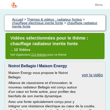
Menu
Accueil
>
Thèmes & vidéos : radiateur fontea
>
chauffage electrique inertie fonte
>
chauffage radiateur
inertie fonte
Vidéos sélectionnées pour le thème :
chauffage radiateur inertie fonte
12 Vidéos
→
Voir également
212 Articles
pour ce thème
Noirot Bellagio I Maison Energy
Maison Energy vous propose le Noirot
voir la vidéo
Bellagio.
Alliance de classicisme et d'innovation, le
nouveau radiateur Bellagio est conçu autour
d'un cœur en fonte active, pour profiter des
bienfaits de son inertie dynamique.
Avec une fonte spécialement conçu pour y
intégrer une résistance électrique au cœur de la coulée,