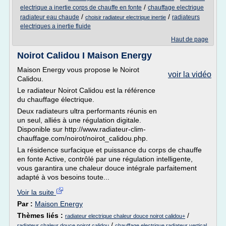
/
electrique a inertie corps de chauffe en fonte
chauffage electrique
/
/
radiateur eau chaude
radiateurs
choisir radiateur electrique inertie
electriques a inertie fluide
Haut de page
Noirot Calidou I Maison Energy
Maison Energy vous propose le Noirot
voir la vidéo
Calidou.
Le radiateur Noirot Calidou est la référence
du chauffage électrique.
Deux radiateurs ultra performants réunis en
un seul, alliés à une régulation digitale.
Disponible sur http://www.radiateur-clim-
chauffage.com/noirot/noirot_calidou.php.
La résidence surfacique et puissance du corps de chauffe
en fonte Active, contrôlé par une régulation intelligente,
vous garantira une chaleur douce intégrale parfaitement
adapté à vos besoins toute...
Voir la suite
Par :
Maison Energy
Thèmes liés :
/
radiateur electrique chaleur douce noirot calidou+
/
radiateur chaleur douce noirot calidou
chauffage electrique radiateur vertical