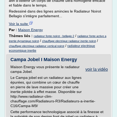
afin d'obtenir un corps de chauffe ultra homogène efficace
et fiable dans le temps.
Redessiné dans des lignes amincies le Radiateur Noirot
Bellagio s'intègre parfaitement...
Voir la suite
Par :
Maison Energy
Thèmes liés :
/
radiateur fonte noirot - bellagio 2
radiateur fonte active a
/
/
inertie dynamique noirot
chauffage electrique radiateur inertie noirot
/
radiateur electrique
chauffage electrique radiateur vertical noirot
economique inertie
Campa Jobel I Maison Energy
Maison Energy vous présente le radiateur
voir la vidéo
campa Jobel.
Le Campa jobel est un radiateur aux lignes
épurées, qui combine un cœur de chauffe
en pierre de lave massive pour créer une
inertie pilotée à effet masse. Disponible sur
http://www.radiateur-clim-
chauffage.com/Radiateurs-R3/Radiateurs-a-inertie-
C16/Campa-M9/
Cette performance technologique associé à la finesse et
la sobriété de son design font de jobel un radiateur à