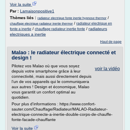
Voir la suite
Par :
Lamaisonpositive1
Thèmes liés :
/
radiateur electrique fonte inertie hypnose thermor
/
radiateur electrique en
chauffage electrique radiateur inertie thermor
/
/
radiateurs
fonte a inertie
chauffage radiateur inertie fonte
electriques a inertie
Haut de page
Malao : le radiateur électrique connecté et
design !
Pilotez vos Malao où que vous soyez
voir la vidéo
depuis votre smartphone grâce à leur
connectivité, mais aussi directement depuis
l’un de vos appareils qui le communiquera
aux autres ! Design et économique, Malao
vous garantit un confort optimal au
quotidien.
Pour plus d'informations : https://www.confort-
sauter.com/Chauffage/Radiateur/MALAO-Radiateur-
electrique-connecte-a-inertie-double-corps-de-chauffe-
fonte-facade-chauffante
Voir la suite