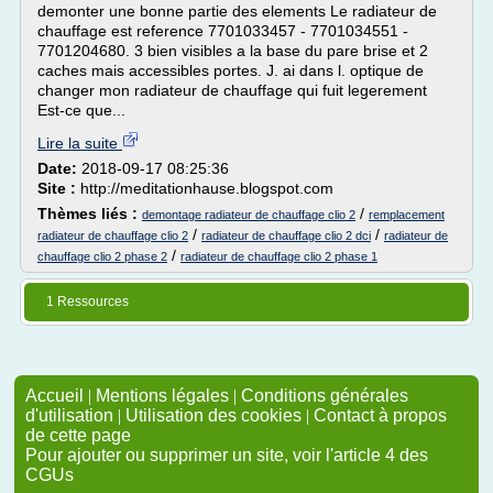
demonter une bonne partie des elements Le radiateur de
chauffage est reference 7701033457 - 7701034551 -
7701204680. 3 bien visibles a la base du pare brise et 2
caches mais accessibles portes. J. ai dans l. optique de
changer mon radiateur de chauffage qui fuit legerement
Est-ce que...
Lire la suite
Date:
2018-09-17 08:25:36
Site :
http://meditationhause.blogspot.com
Thèmes liés :
/
demontage radiateur de chauffage clio 2
remplacement
/
/
radiateur de chauffage clio 2
radiateur de chauffage clio 2 dci
radiateur de
/
chauffage clio 2 phase 2
radiateur de chauffage clio 2 phase 1
1 Ressources
Accueil
|
Mentions légales
|
Conditions générales
d'utilisation
|
Utilisation des cookies
|
Contact à propos
de cette page
Pour ajouter ou supprimer un site, voir l'article 4 des
CGUs